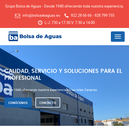
Grupo Bolsa de Aguas - Desde 1940 ofreciendo toda nuestra experiencia.
info@bolsadeaguas.es
922 28 66 66 - 928 799 755
L-J: 730 a 17:30 V: 7:30 a 14:00
Menu
CALIDAD, SERVICIO Y SOLUCIONES PARA EL
PROFESIONAL
Desde 1940 ofreciendo nuestra experiencia en las Islas Canarias.
CONÓCENOS
CONTACTO